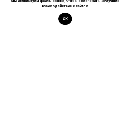
Мы используем файлы cookie, чтобы обеспечить наилучшее
взаимодействие с сайтом
ОК
Позвоните нам или
запишитесь через форму
обратной связи
Позвонить