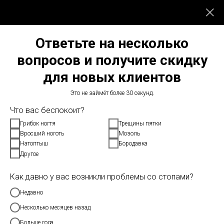
Ответьте на несколько
вопросов и получите скидку
для новых клиентов
Микронихия: когда ногти
Это не займёт более 30 секунд.
уменьшаются
Что вас беспокоит?
Грибок ногтя
Трещины пятки
2025-02-20 21:32
ДЕФОРМАЦИЯ НОГТЕЙ
Вросший ноготь
Мозоль
Натоптыш
Бородавка
Другое
Как давно у вас возникли проблемы со стопами?
Недавно
Несколько месяцев назад
Больше года