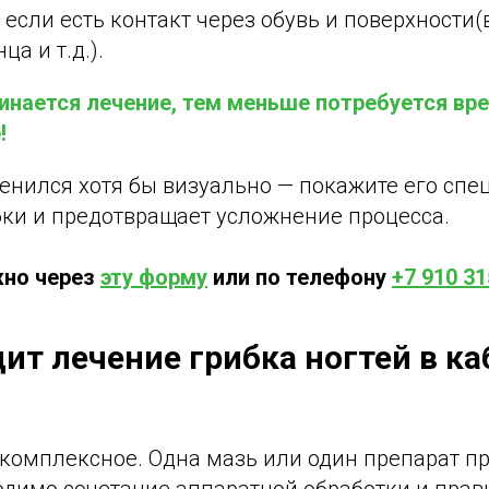
 если есть контакт через обувь и поверхности
а и т.д.).
инается лечение, тем меньше потребуется вре
!
енился хотя бы визуально — покажите его спец
ки и предотвращает усложнение процесса.
но через
эту форму
или по телефону
+7 910 31
ит лечение грибка ногтей в к
 комплексное. Одна мазь или один препарат п