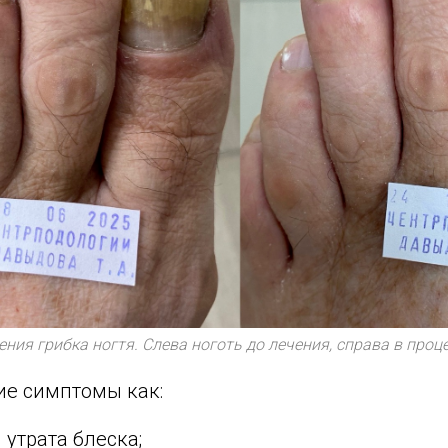
ния грибка ногтя. Слева ноготь до лечения, справа в проц
ие симптомы как:
 утрата блеска;