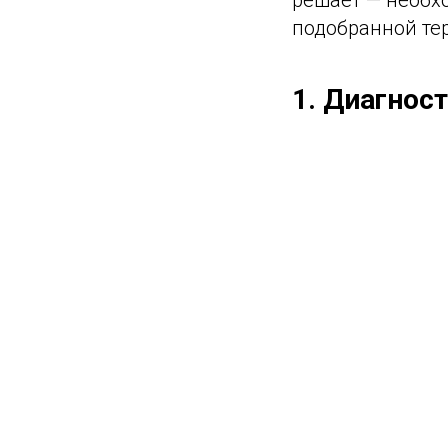
решает — необх
подобранной те
1. Диагнос