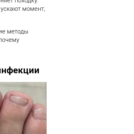
няет походку.
пускают момент,
кие методы
 почему
 инфекции