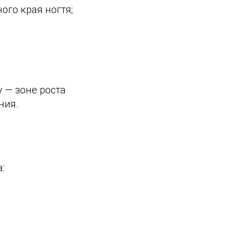
ого края ногтя;
у — зоне роста
ния.
: