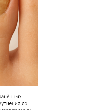
транённых
мутнения до