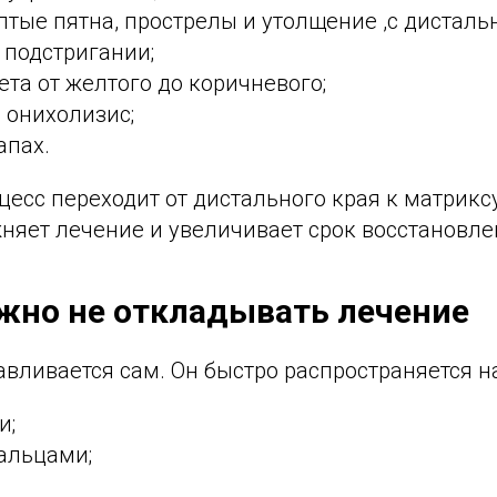
тые пятна, прострелы и утолщение ,с дистальн
 подстригании;
та от желтого до коричневого;
 онихолизис;
апах.
цесс переходит от дистального края к матрикс
жняет лечение и увеличивает срок восстановле
жно не откладывать лечение
авливается сам. Он быстро распространяется на
и;
альцами;