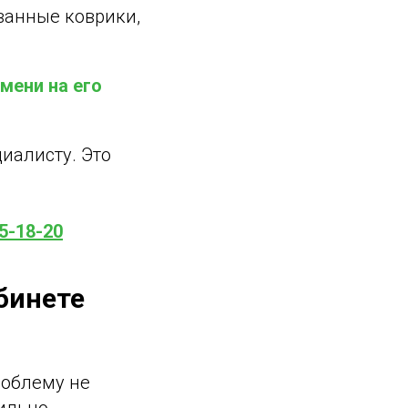
(ванные коврики,
мени на его
иалисту. Это
5-18-20
абинете
роблему не