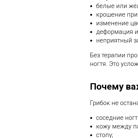
белые или жёл
крошение при
изменение цве
деформация и
неприятный з
Без терапии про
ногтя. Это усло
Почему ва
Грибок не остан
соседние ногт
кожу между п
стопу;