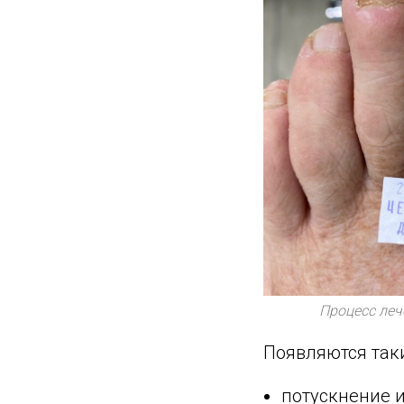
Процесс лече
Появляются так
потускнение и