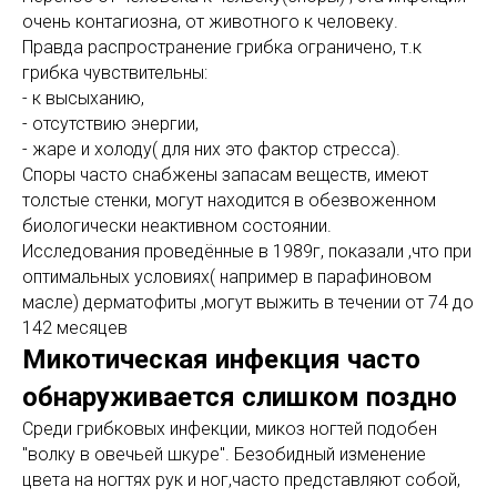
очень контагиозна, от животного к человеку.
Правда распространение грибка ограничено, т.к
грибка чувствительны:
- к высыханию,
- отсутствию энергии,
- жаре и холоду( для них это фактор стресса).
Споры часто снабжены запасам веществ, имеют
толстые стенки, могут находится в обезвоженном
биологически неактивном состоянии.
Исследования проведённые в 1989г, показали ,что при
оптимальных условиях( например в парафиновом
масле) дерматофиты ,могут выжить в течении от 74 до
142 месяцев
Микотическая инфекция часто
обнаруживается слишком поздно
Среди грибковых инфекции, микоз ногтей подобен
"волку в овечьей шкуре". Безобидный изменение
цвета на ногтях рук и ног,часто представляют собой,