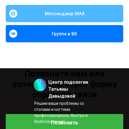
Мессенджер MAX
Группа в ВК
Позвоните нам или
запишитесь через форму
Центр подологии
Татьяны
обратной связи
Давыдовой
Решим ваши проблемы со
стопами и ногтями
профессионально, быстро и
безболезненно!
Позвонить